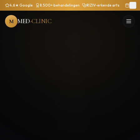
4,6★ Google
8.500+ behandelingen
RIZIV-erkende arts
MED
-CLINIC
M