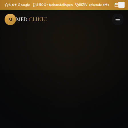
4,6★ Google
8.500+ behandelingen
RIZIV-erkende arts
MED
-CLINIC
M