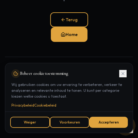
Terug
Home
Populaire pagina's:
Beheer cookie toestemming
Behandelingen
Laserontharing
Contact
Wij gebruiken cookies om uw ervaring te verbeteren, verkeer te
analyseren en relevante inhoud te tonen. U kunt per categorie
Afspraak
kiezen welke cookies u toestaat.
Privacybeleid
Cookiebeleid
Weiger
Voorkeuren
Accepteren