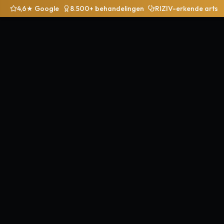
4,6★ Google
8.500+ behandelingen
RIZIV-erkende arts