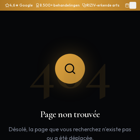
4,6★ Google
8.500+ behandelingen
RIZIV-erkende arts
404
Page non trouvée
Désolé, la page que vous recherchez n'existe pas
ou a été déplacée.