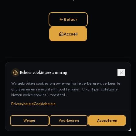
Retour
Accueil
Pages populaires:
Beheer cookie toestemming
Traitements
Épilation laser
Contact
Wij gebruiken cookies om uw ervaring te verbeteren, verkeer te
analyseren en relevante inhoud te tonen. U kunt per categorie
Rendez-vous
kiezen welke cookies u toestaat.
Privacybeleid
Cookiebeleid
Weiger
Voorkeuren
Accepteren