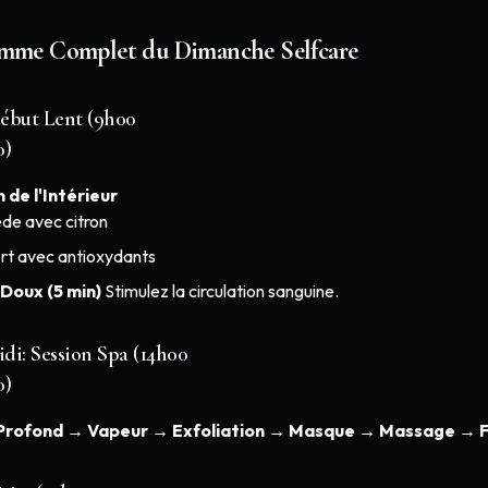
amme Complet du Dimanche Selfcare
ébut Lent (9h00
0)
 de l'Intérieur
ède avec citron
rt avec antioxydants
 Doux (5 min)
Stimulez la circulation sanguine.
di: Session Spa (14h00
0)
Profond → Vapeur → Exfoliation → Masque → Massage → Fi