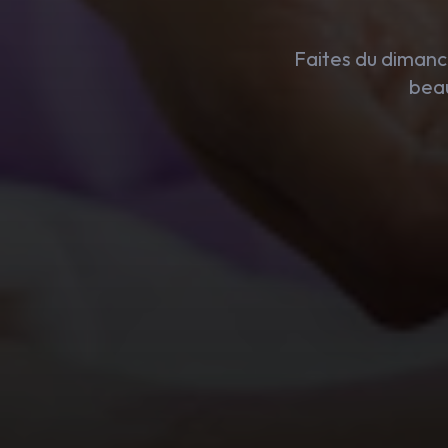
Faites du dimanc
beau