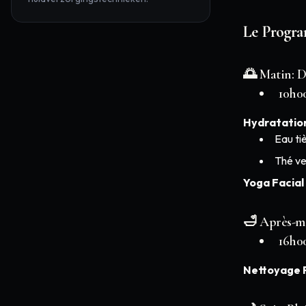
Le Progr
🌅 Matin: D
10h0
Hydratation
Eau ti
Thé ve
Yoga Facial
🛁 Après-mi
16h0
Nettoyage 