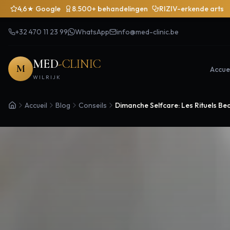
4,6★ Google
8.500+ behandelingen
RIZIV-erkende arts
+32 470 11 23 99
WhatsApp
info@med-clinic.be
MED
-CLINIC
M
Accuei
WILRIJK
Accueil
Blog
Conseils
Dimanche Selfcare: Les Rituels Be