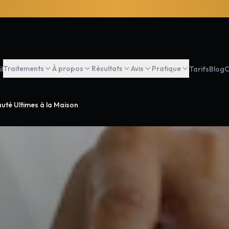
Traitements
À propos
Résultats
Avis
Pratique
l
Tarifs
Blog
C
auté Ultimes à la Maison