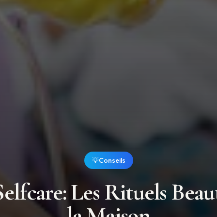
💡
Conseils
lfcare: Les Rituels Beau
la Maison