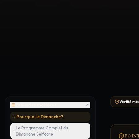
Dimanche Selfcare: Les Rituels Beauté Ultimes à la Maison — Cons
Vérifié mé
Table des matières
Pourquoi le Dimanche?
Le Programme Complet du
Dimanche Selfcare
POIN