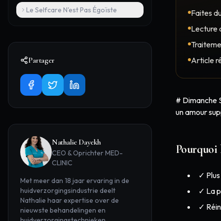
Le Selfcare N'est Pas Égoïste
Faites d
Lecture d
Traiteme
Partager
Article r
# Dimanche Se
un amour sup
Nathalie Dayekh
Pourquoi 
CEO & Oprichter MED-
CLINIC
✓ Plus
Met meer dan 18 jaar ervaring in de
huidverzorgingsindustrie deelt
✓ La p
Nathalie haar expertise over de
✓ Réin
nieuwste behandelingen en
huidverzorgingstechnieken.