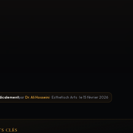
eils · Blog MED-CLINIC Wilrijk (Anvers)
dicalement
par
Dr. Ali Hosseini
·
Esthetisch Arts
·
le
15 février 2026
TS CLÉS