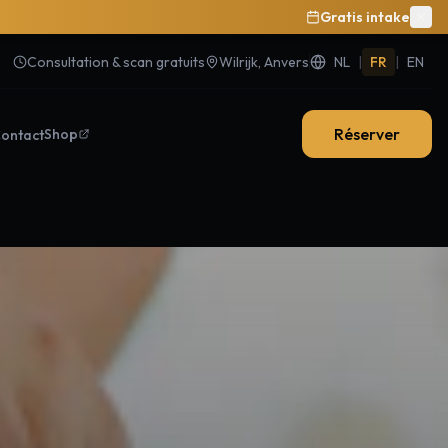
Gratis intake
Consultation & scan gratuits
Wilrijk, Anvers
NL
|
FR
|
EN
Réserver
Shop
ontact