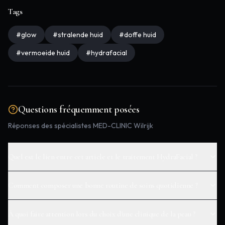
Tags
#
glow
#
stralende huid
#
doffe huid
#
vermoeide huid
#
hydrafacial
Questions fréquemment posées
Réponses des spécialistes MED-CLINIC Wilrijk
Quel est le lien entre cet article et le traitement HydraFacial ?
Comment composer une bonne routine de soins quotidienne ?
À quoi faire attention lors du choix d'une clinique de la peau ?