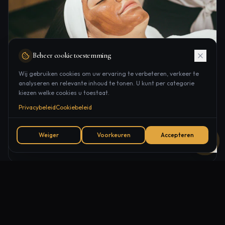
Beheer cookie toestemming
Wij gebruiken cookies om uw ervaring te verbeteren, verkeer te
analyseren en relevante inhoud te tonen. U kunt per categorie
HydraFacial: Pourquoi C'est le Soin Visage le Plus
kiezen welke cookies u toestaat.
Populaire
Privacybeleid
Cookiebeleid
Découvrez pourquoi HydraFacial est le soin du visage le
plus demandé au monde. Résultats immédiats sans temps
Weiger
Voorkeuren
Accepteren
de récupération.
7
min