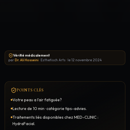
Raviver une Peau Fatiguée et Terne: Retrouvez votre Éclat — Cons
Vérifié médicalement
par
Dr. Ali Hosseini
·
Esthetisch Arts
·
le
12 novembre 2024
POINTS CLÉS
Votre peau a l'air fatiguée?
Lecture de 10 min · catégorie tips-advies.
Traitements liés disponibles chez MED-CLINIC :
HydraFacial.