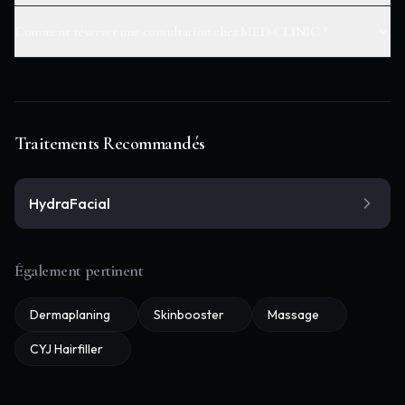
Comment réserver une consultation chez MED-CLINIC ?
Traitements Recommandés
HydraFacial
Également pertinent
Dermaplaning
Skinbooster
Massage
CYJ Hairfiller