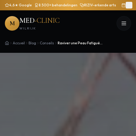
4,6★ Google
8.500+ behandelingen
RIZIV-erkende arts
MED
-CLINIC
M
WILRIJK
Accueil
Blog
Conseils
Raviver une Peau Fatiguée et Terne: Retrouvez votre Éclat