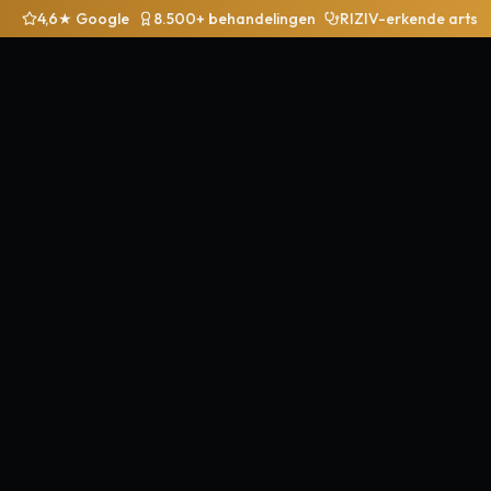
4,6★ Google
8.500+ behandelingen
RIZIV-erkende arts