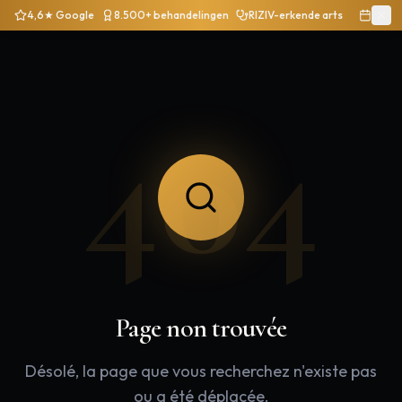
4,6★ Google
8.500+ behandelingen
RIZIV-erkende arts
404
Page non trouvée
Désolé, la page que vous recherchez n'existe pas
ou a été déplacée.