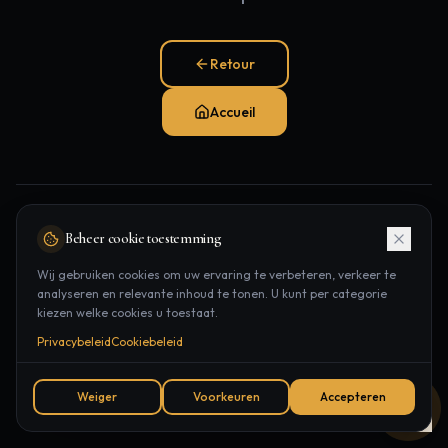
Retour
Accueil
Pages populaires:
Beheer cookie toestemming
Traitements
Épilation laser
Contact
Wij gebruiken cookies om uw ervaring te verbeteren, verkeer te
analyseren en relevante inhoud te tonen. U kunt per categorie
Rendez-vous
kiezen welke cookies u toestaat.
Privacybeleid
Cookiebeleid
Weiger
Voorkeuren
Accepteren