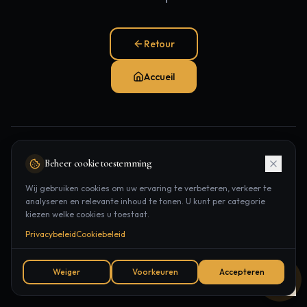
Retour
Accueil
Pages populaires:
Beheer cookie toestemming
Traitements
Épilation laser
Contact
Wij gebruiken cookies om uw ervaring te verbeteren, verkeer te
analyseren en relevante inhoud te tonen. U kunt per categorie
Rendez-vous
kiezen welke cookies u toestaat.
Privacybeleid
Cookiebeleid
Weiger
Voorkeuren
Accepteren