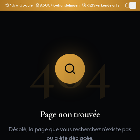
4,6★ Google
8.500+ behandelingen
RIZIV-erkende arts
404
Page non trouvée
Désolé, la page que vous recherchez n'existe pas
ou a été déplacée.