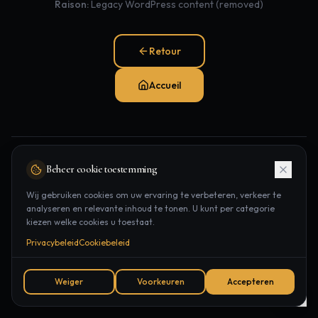
Raison:
Legacy WordPress content (removed)
Retour
Accueil
Notre site a été entièrement repensé. Visitez notre nouvelle
Beheer cookie toestemming
plateforme:
Wij gebruiken cookies om uw ervaring te verbeteren, verkeer te
analyseren en relevante inhoud te tonen. U kunt per categorie
Traitements
Épilation laser
Contact
kiezen welke cookies u toestaat.
Rendez-vous
Privacybeleid
Cookiebeleid
Weiger
Voorkeuren
Accepteren