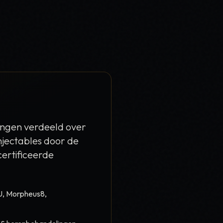
ingen verdeeld over
injectables door de
certificeerde
U, Morpheus8,