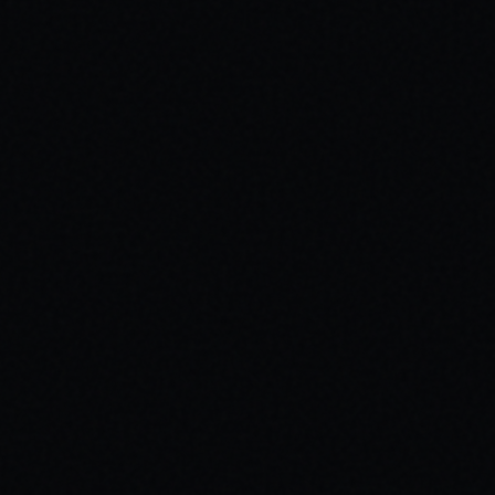
ch Gecertificeerd
Premium Apparatuur
Persoonlijke Aanpak
Erva