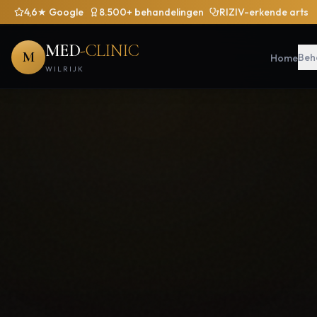
4,6★ Google
8.500+ behandelingen
RIZIV-erkende arts
+32 470 11 23 99
WhatsApp
info@med-clinic.be
MED
-CLINIC
M
Beh
Home
WILRIJK