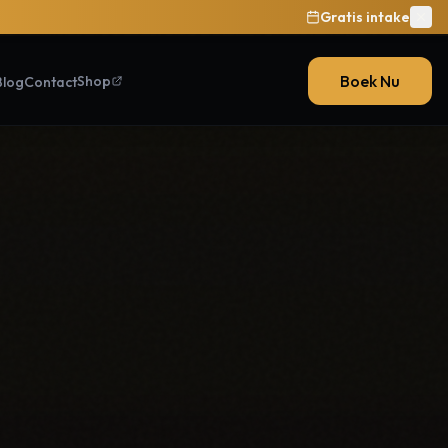
Gratis intake
Gratis Intake & Huidscan
Wilrijk, Antwerpen
NL
|
FR
|
EN
Boek Nu
Shop
Blog
Contact