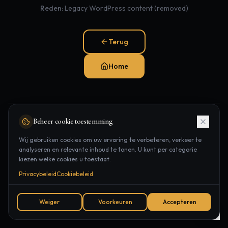
Reden:
Legacy WordPress content (removed)
Terug
Home
Beheer cookie toestemming
Onze website is volledig vernieuwd. Bezoek ons nieuwe platform:
Wij gebruiken cookies om uw ervaring te verbeteren, verkeer te
Behandelingen
Laserontharing
Contact
analyseren en relevante inhoud te tonen. U kunt per categorie
kiezen welke cookies u toestaat.
Afspraak
Privacybeleid
Cookiebeleid
Weiger
Voorkeuren
Accepteren