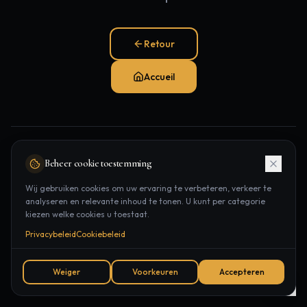
Retour
Accueil
Pages populaires:
Beheer cookie toestemming
Traitements
Épilation laser
Contact
Wij gebruiken cookies om uw ervaring te verbeteren, verkeer te
analyseren en relevante inhoud te tonen. U kunt per categorie
Rendez-vous
kiezen welke cookies u toestaat.
Privacybeleid
Cookiebeleid
Weiger
Voorkeuren
Accepteren