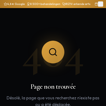
4,6★ Google
8.500+ behandelingen
RIZIV-erkende arts
404
Page non trouvée
Désolé, la page que vous recherchez n'existe pas
ou a été déplacée.