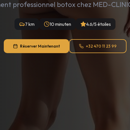
ent professionnel botox chez MED-CLINIC
7 km
10 minuten
4.6/5 étoiles
Réserver Maintenant
+32 470 11 23 99