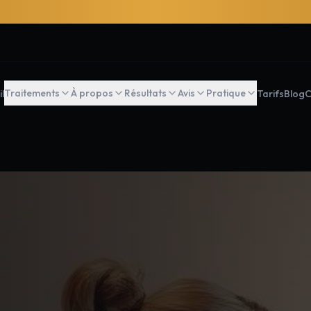
Traitements
À propos
Résultats
Avis
Pratique
l
Tarifs
Blog
C