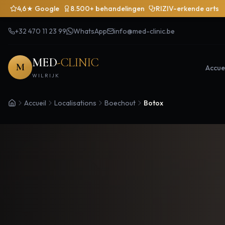
4,6★ Google
8.500+ behandelingen
RIZIV-erkende arts
+32 470 11 23 99
WhatsApp
info@med-clinic.be
MED
-CLINIC
M
Accuei
WILRIJK
Accueil
Localisations
Boechout
Botox