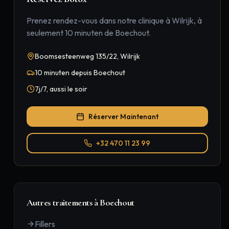
Prenez rendez-vous dans notre clinique à Wilrijk, à
seulement
10 minuten
de
Boechout
.
Boomsesteenweg 135/22, Wilrijk
10 minuten
depuis
Boechout
7j/7, aussi le soir
Réserver Maintenant
+32 470 11 23 99
Autres traitements à
Boechout
Fillers