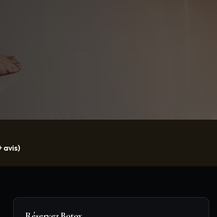
 avis)
Réservez
Botox