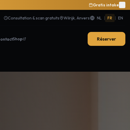
Gratis intake
Consultation & scan gratuits
Wilrijk, Anvers
NL
|
FR
|
EN
Réserver
Shop
ontact