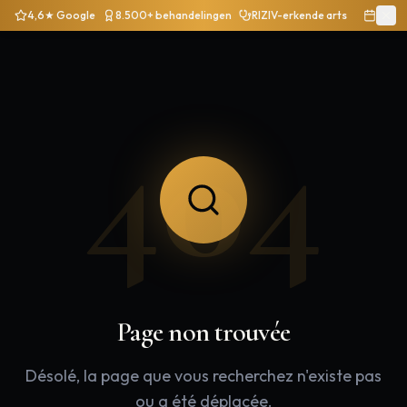
4,6★ Google
8.500+ behandelingen
RIZIV-erkende arts
404
Page non trouvée
Désolé, la page que vous recherchez n'existe pas
ou a été déplacée.