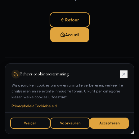
Retour
Accueil
Pages populaires:
Beheer cookie toestemming
Traitements
Épilation laser
Contact
Wij gebruiken cookies om uw ervaring te verbeteren, verkeer te
analyseren en relevante inhoud te tonen. U kunt per categorie
Rendez-vous
kiezen welke cookies u toestaat.
Privacybeleid
Cookiebeleid
Weiger
Voorkeuren
Accepteren