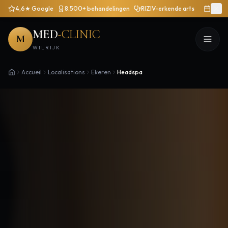
4,6★ Google
8.500+ behandelingen
RIZIV-erkende arts
MED
-CLINIC
M
WILRIJK
Accueil
Localisations
Ekeren
Headspa