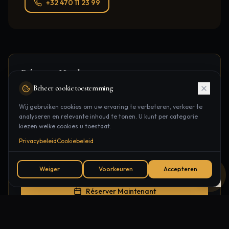
+32 470 11 23 99
Réservez
Headspa
Beheer cookie toestemming
Prenez rendez-vous dans notre clinique à Wilrijk, à
seulement
15 minuten
de
Ekeren
.
Wij gebruiken cookies om uw ervaring te verbeteren, verkeer te
analyseren en relevante inhoud te tonen. U kunt per categorie
kiezen welke cookies u toestaat.
Boomsesteenweg 135/22, Wilrijk
Privacybeleid
Cookiebeleid
15 minuten
depuis
Ekeren
7j/7, aussi le soir
Weiger
Voorkeuren
Accepteren
Réserver Maintenant
+32 470 11 23 99