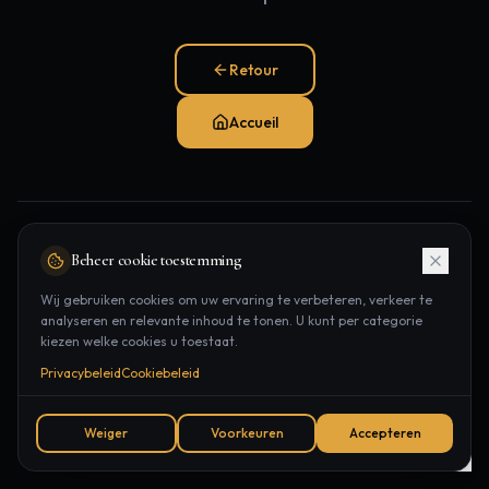
Retour
Accueil
Pages populaires:
Beheer cookie toestemming
Traitements
Épilation laser
Contact
Wij gebruiken cookies om uw ervaring te verbeteren, verkeer te
analyseren en relevante inhoud te tonen. U kunt per categorie
Rendez-vous
kiezen welke cookies u toestaat.
Privacybeleid
Cookiebeleid
Weiger
Voorkeuren
Accepteren