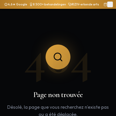
4,6★ Google
8.500+ behandelingen
RIZIV-erkende arts
404
Page non trouvée
Désolé, la page que vous recherchez n'existe pas
ou a été déplacée.