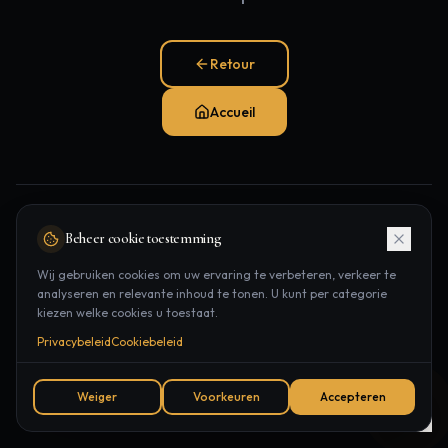
Retour
Accueil
Pages populaires:
Beheer cookie toestemming
Traitements
Épilation laser
Contact
Wij gebruiken cookies om uw ervaring te verbeteren, verkeer te
analyseren en relevante inhoud te tonen. U kunt per categorie
Rendez-vous
kiezen welke cookies u toestaat.
Privacybeleid
Cookiebeleid
Weiger
Voorkeuren
Accepteren