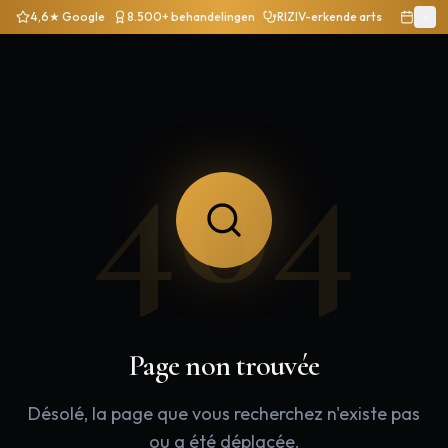
4,6★ Google
8.500+ behandelingen
RIZIV-erkende arts
404
Page non trouvée
Désolé, la page que vous recherchez n'existe pas
ou a été déplacée.