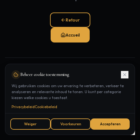
Retour
Accueil
Pages populaires:
Beheer cookie toestemming
Traitements
Épilation laser
Contact
Wij gebruiken cookies om uw ervaring te verbeteren, verkeer te
analyseren en relevante inhoud te tonen. U kunt per categorie
Rendez-vous
kiezen welke cookies u toestaat.
Privacybeleid
Cookiebeleid
Weiger
Voorkeuren
Accepteren