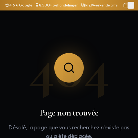
4,6★ Google
8.500+ behandelingen
RIZIV-erkende arts
404
Page non trouvée
Désolé, la page que vous recherchez n'existe pas
ou a été déplacée.