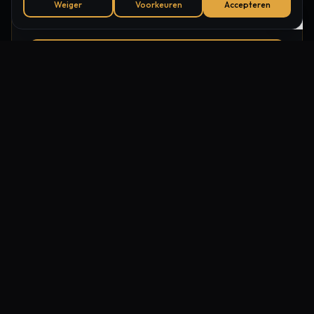
Weiger
Voorkeuren
Accepteren
7j/7, aussi le soir
Réserver Maintenant
+32 470 11 23 99
Autres traitements à
Schilde
Microneedling
Peeling chimique
HIFU Visage
Thérapie LED