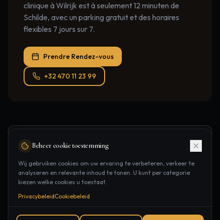
clinique à Wilrijk est à seulement 12 minuten de
Schilde, avec un parking gratuit et des horaires
flexibles 7 jours sur 7.
Prendre Rendez-vous
+32 470 11 23 99
Réservez
HydraFacial
Beheer cookie toestemming
Wij gebruiken cookies om uw ervaring te verbeteren, verkeer te
Prenez rendez-vous dans notre clinique à Wilrijk, à
analyseren en relevante inhoud te tonen. U kunt per categorie
seulement
12 minuten
de
Schilde
.
kiezen welke cookies u toestaat.
Privacybeleid
Cookiebeleid
Boomsesteenweg 135/22, Wilrijk
12 minuten
depuis
Schilde