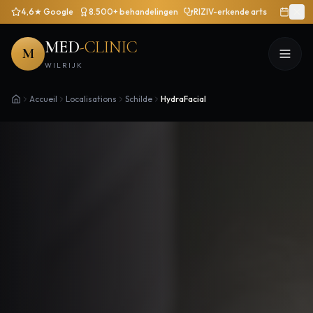
4,6★ Google
8.500+ behandelingen
RIZIV-erkende arts
MED
-CLINIC
M
WILRIJK
Accueil
Localisations
Schilde
HydraFacial