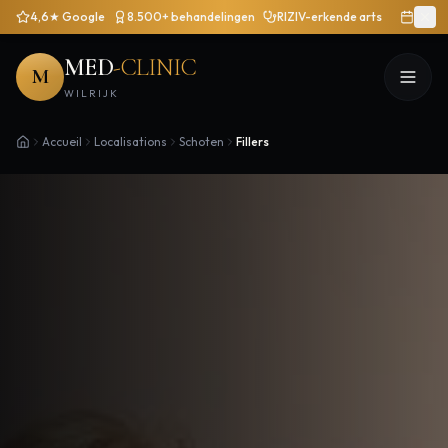
4,6★ Google
8.500+ behandelingen
RIZIV-erkende arts
MED
-CLINIC
M
WILRIJK
Accueil
Localisations
Schoten
Fillers