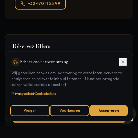
+32 470 11 23 99
Réservez
Fillers
Prenez rendez-vous dans notre clinique à Wilrijk, à
Beheer cookie toestemming
seulement
14 minuten
de
Schoten
.
Wij gebruiken cookies om uw ervaring te verbeteren, verkeer te
analyseren en relevante inhoud te tonen. U kunt per categorie
Boomsesteenweg 135/22, Wilrijk
kiezen welke cookies u toestaat.
14 minuten
depuis
Schoten
Privacybeleid
Cookiebeleid
7j/7, aussi le soir
Weiger
Voorkeuren
Accepteren
Réserver Maintenant
+32 470 11 23 99