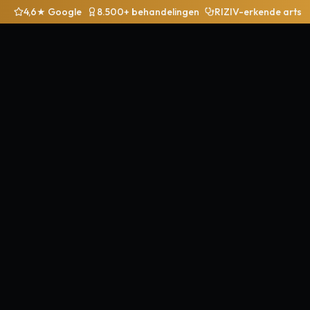
4,6★ Google
8.500+ behandelingen
RIZIV-erkende arts