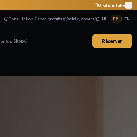
Gratis intake
Consultation & scan gratuits
Wilrijk, Anvers
NL
|
FR
|
EN
Réserver
Shop
ontact