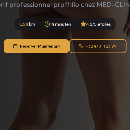
nt professionnel profhilo chez MED-CLINI
11 km
14 minuten
4.6/5 étoiles
Réserver Maintenant
+32 470 11 23 99