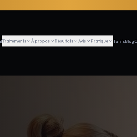
Traitements
À propos
Résultats
Avis
Pratique
l
Tarifs
Blog
C