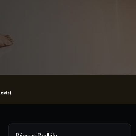
 avis)
Réservez
Profhilo