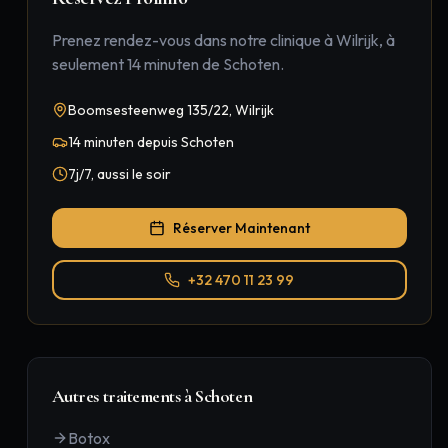
Prenez rendez-vous dans notre clinique à Wilrijk, à
seulement
14 minuten
de
Schoten
.
Boomsesteenweg 135/22, Wilrijk
14 minuten
depuis
Schoten
7j/7, aussi le soir
Réserver Maintenant
+32 470 11 23 99
Autres traitements à
Schoten
Botox