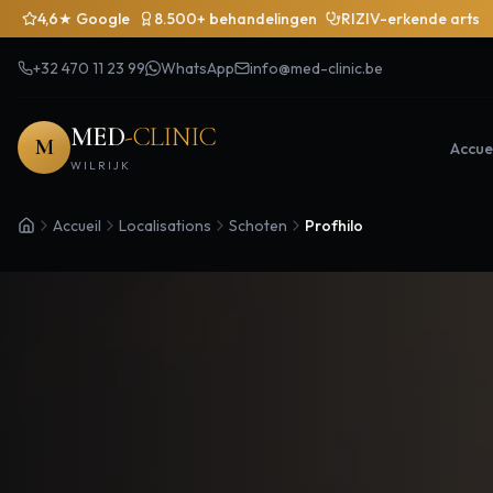
4,6★ Google
8.500+ behandelingen
RIZIV-erkende arts
+32 470 11 23 99
WhatsApp
info@med-clinic.be
MED
-CLINIC
M
Accuei
WILRIJK
Accueil
Localisations
Schoten
Profhilo