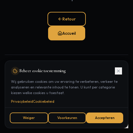
Retour
Accueil
Pages populaires:
Beheer cookie toestemming
Traitements
Épilation laser
Contact
Wij gebruiken cookies om uw ervaring te verbeteren, verkeer te
analyseren en relevante inhoud te tonen. U kunt per categorie
Rendez-vous
kiezen welke cookies u toestaat.
Privacybeleid
Cookiebeleid
Weiger
Voorkeuren
Accepteren