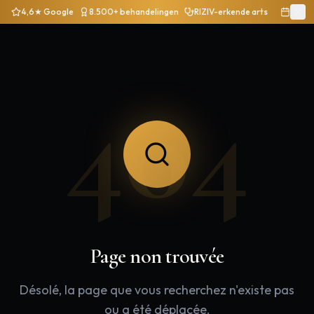
4,6★ Google
8.500+ behandelingen
RIZIV-erkende arts
404
Page non trouvée
Désolé, la page que vous recherchez n'existe pas
ou a été déplacée.