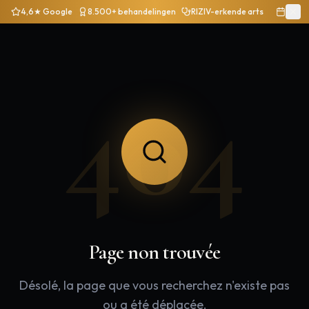
4,6★ Google
8.500+ behandelingen
RIZIV-erkende arts
404
Page non trouvée
Désolé, la page que vous recherchez n'existe pas
ou a été déplacée.