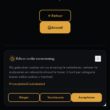
Retour
Accueil
Pages populaires:
Beheer cookie toestemming
Traitements
Épilation laser
Contact
Wij gebruiken cookies om uw ervaring te verbeteren, verkeer te
analyseren en relevante inhoud te tonen. U kunt per categorie
Rendez-vous
kiezen welke cookies u toestaat.
Privacybeleid
Cookiebeleid
Weiger
Voorkeuren
Accepteren